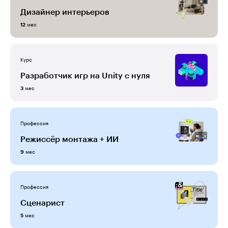
Дизайнер интерьеров
мес
12
Курс
Разработчик игр на Unity с нуля
мес
3
Профессия
Режиссёр монтажа + ИИ
мес
9
Профессия
Сценарист
мес
5