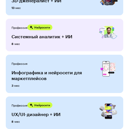
3D-дженералист + ИИ
мес
13
Профессия
Нейросети
Системный аналитик + ИИ
мес
8
Профессия
Инфографика и нейросети для
маркетплейсов
мес
3
Профессия
Нейросети
UX/UI-дизайнер + ИИ
мес
8