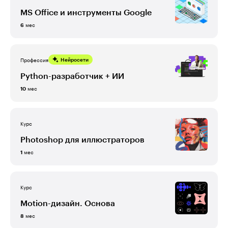
MS Office и инструменты Google
мес
6
Профессия
Нейросети
Python-разработчик + ИИ
мес
10
Курс
Photoshop для иллюстраторов
мес
1
Курс
Motion-дизайн. Основа
мес
8