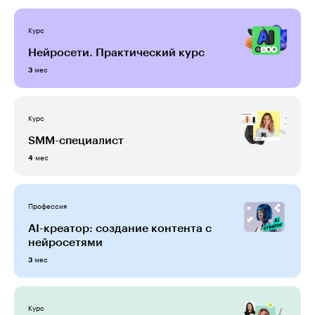
Курс
Нейросети. Практический курс
мес
3
Курс
SMM-специалист
мес
4
Профессия
AI-креатор: создание контента с
нейросетями
мес
3
Курс