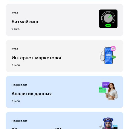
Курс
Битмейкинг
мес
2
Курс
Интернет-маркетолог
мес
4
Профессия
Аналитик данных
мес
4
Профессия